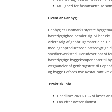
Mulighed for fastansættelse som
Hvem er Genbyg?
Genbyg er Danmarks største byggemark
bæredygtighed betaler sig. Vi har eksi
videresalg af genbrugsmaterialer. De 
med egenproducerede bæredygtige desi
snedkerværksted. Derudover har vi for
bæredygtige byggekomponenter til byg
vægpaneler af genbrugstræ til Copenh
og bygge Cofocos nye Restaurant Væks
Praktisk info
Deadline: 20/12-16 – vi læser a
Løn efter overenskomst.