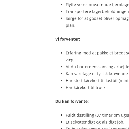
Flytte vores nuværende fjernlage
Transportere lagerbeholdningen t
Sørge for at godset bliver opmaga
plan.
Vi forventer:
Erfaring med at pakke et bredt s
vægt.
At du har ordenssans og arbejder
Kan varetage et fysisk krævende
Har stort kørekort til lastbil (mi
Har kørekort til truck.
Du kan forvente:
Fuldtidsstilling (37 timer om uge
Et selvstændigt og alsidigt job.
En hverdag som du selv er med t