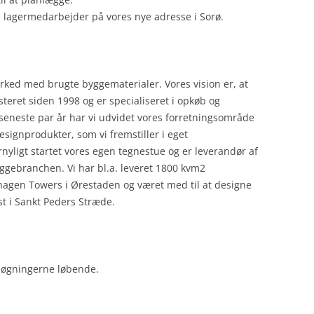
 lagermedarbejder på vores nye adresse i Sorø.
ed med brugte byggematerialer. Vores vision er, at
steret siden 1998 og er specialiseret i opkøb og
seneste par år har vi udvidet vores forretningsområde
gnprodukter, som vi fremstiller i eget
nyligt startet vores egen tegnestue og er leverandør af
gebranchen. Vi har bl.a. leveret 1800 kvm2
agen Towers i Ørestaden og været med til at designe
t i Sankt Peders Stræde.
nsøgningerne løbende.