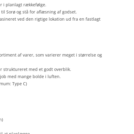
r i planlagt rækkefølge.
il Sorø og stå for aflæsning af godset.
sineret ved den rigtige lokation ud fra en fastlagt
ortiment af varer, som varierer meget i størrelse og
 struktureret med et godt overblik.
 job med mange bolde i luften.
nimum: Type C)
n)
il at planlægge.