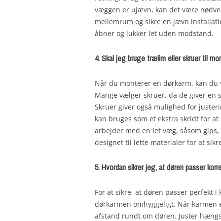
væggen er ujævn, kan det være nødve
mellemrum og sikre en jævn installati
åbner og lukker let uden modstand.
4. Skal jeg bruge trælim eller skruer til m
Når du monterer en dørkarm, kan du væ
Mange vælger skruer, da de giver en s
Skruer giver også mulighed for juste
kan bruges som et ekstra skridt for at
arbejder med en let væg, såsom gips, e
designet til lette materialer for at sik
5. Hvordan sikrer jeg, at døren passer korr
For at sikre, at døren passer perfekt 
dørkarmen omhyggeligt. Når karmen er 
afstand rundt om døren. Juster hængsl