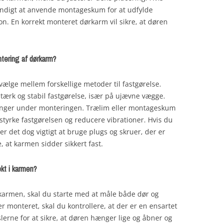
ndigt at anvende montageskum for at udfylde
on. En korrekt monteret dørkarm vil sikre, at døren
ontering af dørkarm?
lge mellem forskellige metoder til fastgørelse.
tærk og stabil fastgørelse, især på ujævne vægge.
ringer under monteringen. Trælim eller montageskum
 styrke fastgørelsen og reducere vibrationer. Hvis du
r det dog vigtigt at bruge plugs og skruer, der er
re, at karmen sidder sikkert fast.
ekt i karmen?
i karmen, skal du starte med at måle både dør og
monteret, skal du kontrollere, at der er en ensartet
erne for at sikre, at døren hænger lige og åbner og