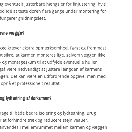
 eventuelt justerbare hængsler for finjustering, hvis
od idé at teste døren flere gange under montering for
g fungerer gnidningsløst.
ujævne vægge?
gge kræver ekstra opmærksomhed. Først og fremmest
r at sikre, at karmen monteres lige, selvom væggen ikke
 op og montageskum til at udfylde eventuelle huller
så være nødvendigt at justere længden af karmens
bningen. Det kan være en udfordrende opgave, men med
 opnå et professionelt resultat.
g og lydtætning af dørkarmen?
rage til både bedre isolering og lydtætning. Brug
 at forhindre træk og reducere støjniveauer.
n anvendes i mellemrummet mellem karmen og væggen