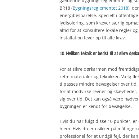
gældende bygningsreglementer og st
BR18 (
Bygningsreglementet 2018
), de
energibesparelse. Specielt i offentli
lydisolering, som kræver særlig opm
altid for at konsultere lokale regler og
installation lever op til alle krav.
10. Hvilken teknik er bedst til at sikre d
For at sikre dørkarmen mod fremtidige
rette materialer og teknikker. Vælg fl
tilpasses mindre bevægelser over tid. 
for at modvirke revner og skævheder, 
sig over tid. Det kan også være nødve
bygningen er kendt for bevægelse.
Hvis du har fulgt disse 10 punkter, er
hjem. Hvis du er usikker på målingern
professionel for at undgå fejl, der kan