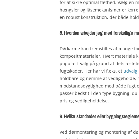
for at sikre optimal tæthed. Vælg en ma
hængsler og låsemekanismer er korrekt
en robust konstruktion, der både hold
8. Hvordan arbejder jeg med forskellige ma
Dørkarme kan fremstilles af mange for
kompositmaterialer. Hvert materiale k
populært valg på grund af dets æsteti
fugtskader. Her har vi f.eks. et
udvalg 
holdbare og nemme at vedligeholde, m
modstandsdygtighed mod både fugt og 
passer bedst til den type bygning, du
pris og vedligeholdelse.
9. Hvilke standarder eller bygningsreglem
Ved dørmontering og montering af dørk