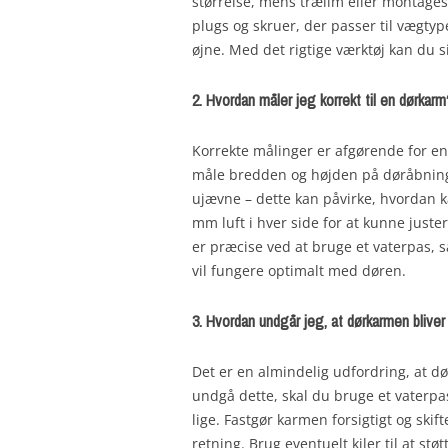
størrelse, mens trælim eller montagesk
plugs og skruer, der passer til vægtype
øjne. Med det rigtige værktøj kan du 
2. Hvordan måler jeg korrekt til en dørkarm
Korrekte målinger er afgørende for en
måle bredden og højden på døråbninge
ujævne – dette kan påvirke, hvordan ka
mm luft i hver side for at kunne just
er præcise ved at bruge et vaterpas, 
vil fungere optimalt med døren.
3. Hvordan undgår jeg, at dørkarmen blive
Det er en almindelig udfordring, at d
undgå dette, skal du bruge et vaterpa
lige. Fastgør karmen forsigtigt og skift
retning. Brug eventuelt kiler til at st