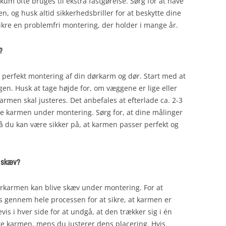
um ofte bruges til ekstra fastgørelse. Sørg for at have
n, og husk altid sikkerhedsbriller for at beskytte dine
sikre en problemfri montering, der holder i mange år.
?
 perfekt montering af din dørkarm og dør. Start med at
n. Husk at tage højde for, om væggene er lige eller
rmen skal justeres. Det anbefales at efterlade ca. 2-3
ere karmen under montering. Sørg for, at dine målinger
så du kan være sikker på, at karmen passer perfekt og
r skæv?
ørkarmen kan blive skæv under montering. For at
s gennem hele processen for at sikre, at karmen er
evis i hver side for at undgå, at den trækker sig i én
øtte karmen, mens du justerer dens placering. Hvis