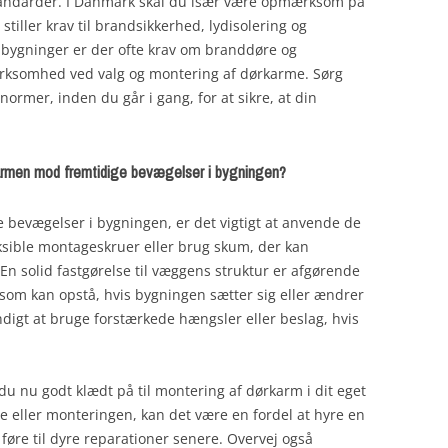
andarder. I Danmark skal du især være opmærksom på
r stiller krav til brandsikkerhed, lydisolering og
ge bygninger er der ofte krav om branddøre og
ærksomhed ved valg og montering af dørkarme. Sørg
 normer, inden du går i gang, for at sikre, at din
ørkarmen mod fremtidige bevægelser i bygningen?
 bevægelser i bygningen, er det vigtigt at anvende de
eksible montageskruer eller brug skum, der kan
En solid fastgørelse til væggens struktur er afgørende
som kan opstå, hvis bygningen sætter sig eller ændrer
ndigt at bruge forstærkede hængsler eller beslag, hvis
 du nu godt klædt på til montering af dørkarm i dit eget
e eller monteringen, kan det være en fordel at hyre en
 føre til dyre reparationer senere. Overvej også