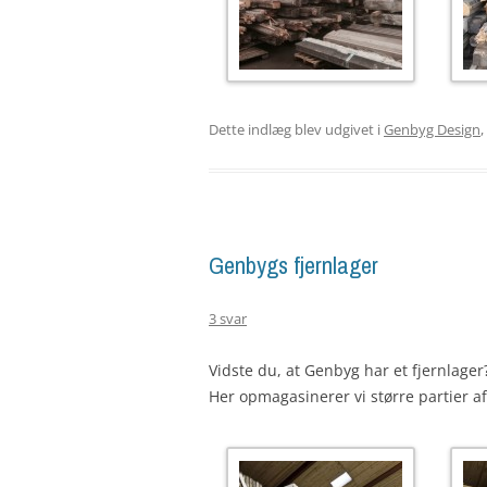
Dette indlæg blev udgivet i
Genbyg Design
,
Genbygs fjernlager
3 svar
Vidste du, at Genbyg har et fjernlager
Her opmagasinerer vi større partier af 