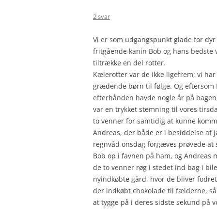
2 svar
Vi er som udgangspunkt glade for dyr
fritgående kanin Bob og hans bedste 
tiltrække en del rotter.
Kælerotter var de ikke ligefrem; vi 
grædende børn til følge. Og eftersom B
efterhånden havde nogle år på bagen,
var en trykket stemning til vores tirsd
to venner for samtidig at kunne komme 
Andreas, der både er i besiddelse af
regnvåd onsdag forgæves prøvede at sk
Bob op i favnen på ham, og Andreas m
de to venner røg i stedet ind bag i bi
nyindkøbte gård, hvor de bliver fodre
der indkøbt chokolade til fælderne, så 
at tygge på i deres sidste sekund på 