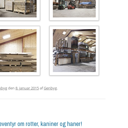
nbyg
den
8. januar 2015
af
Genbyg
.
eventyr om rotter, kaniner og haner!