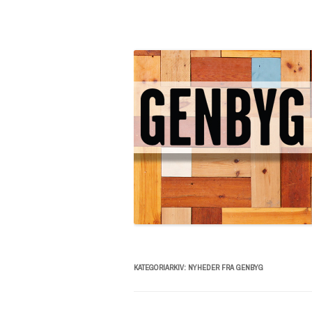
Genbyg Bloggen – inspiration, info og tips & tricks
Genbyg Bloggen – inspirati
KATEGORIARKIV:
NYHEDER FRA GENBYG