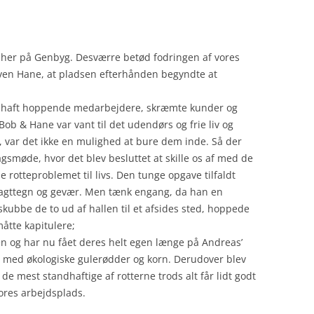
 her på Genbyg. Desværre betød fodringen af vores
ven Hane, at pladsen efterhånden begyndte at
har haft hoppende medarbejdere, skræmte kunder og
ob & Hane var vant til det udendørs og frie liv og
 var det ikke en mulighed at bure dem inde. Så der
agsmøde, hvor det blev besluttet at skille os af med de
rotteproblemet til livs. Den tunge opgave tilfaldt
 jagttegn og gevær. Men tænk engang, da han en
ubbe de to ud af hallen til et afsides sted, hoppede
åtte kapitulere;
len og har nu fået deres helt egen længe på Andreas’
t med økologiske gulerødder og korn. Derudover blev
de mest standhaftige af rotterne trods alt får lidt godt
vores arbejdsplads.