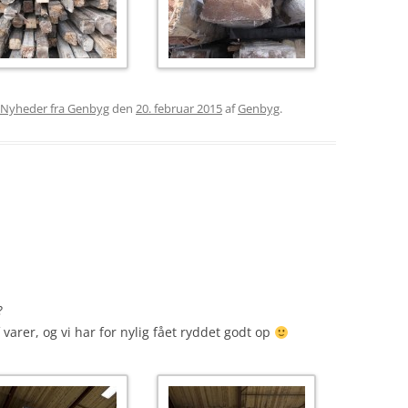
Nyheder fra Genbyg
den
20. februar 2015
af
Genbyg
.
?
varer, og vi har for nylig fået ryddet godt op