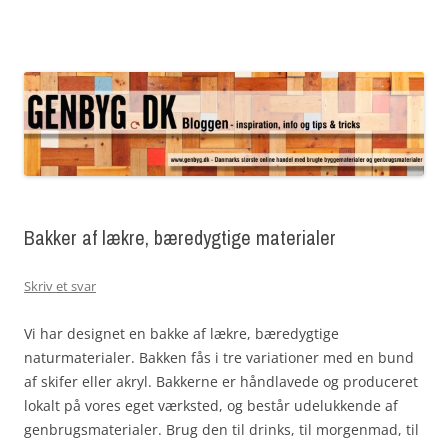
Genbyg Bloggen – inspiration, info og tips &
Genbyg Bloggen – inspiration, info og tips & tricks
Videre
tricks
til
indhold
Bakker af lækre, bæredygtige materialer
Skriv et svar
Vi har designet en bakke af lækre, bæredygtige
naturmaterialer. Bakken fås i tre variationer med en bund
af skifer eller akryl. Bakkerne er håndlavede og produceret
lokalt på vores eget værksted, og består udelukkende af
genbrugsmaterialer. Brug den til drinks, til morgenmad, til