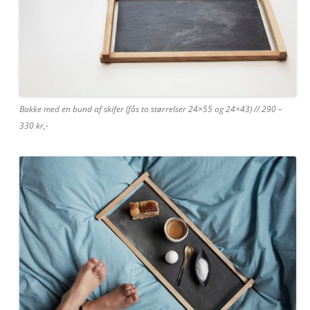
Bakke med en bund af skifer (fås to størrelser 24×55 og 24×43) // 290 –
330 kr,-