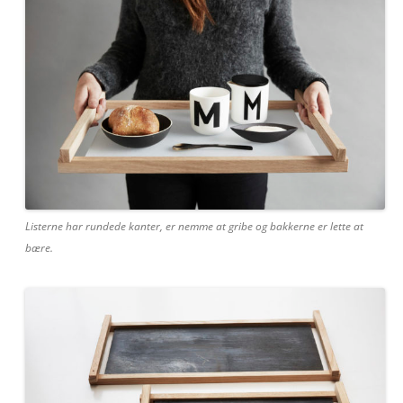
Listerne har rundede kanter, er nemme at gribe og bakkerne er lette at
bære.