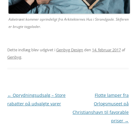
Asketræet kommer oprindeligt fra Arkitekternes Hus i Strandgade. Skiferen
er brugte tagplader.
Dette indlæg blev udgivet i
Genbyg Design
den
14. februar 2017
af
Genbyg
.
←
Oprydningsudsalg – Store
Flotte lamper fra
Indlægsnavigation
rabatter på udvalgte varer
Orlogsmuseet på
Christianshavn til favorable
priser
→