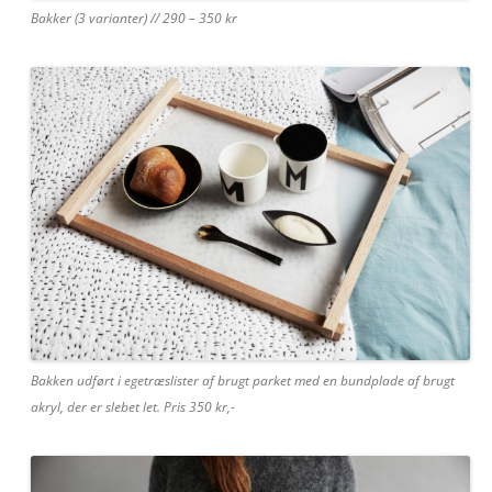
Bakker (3 varianter) // 290 – 350 kr
Bakken udført i egetræslister af brugt parket med en bundplade af brugt
akryl, der er slebet let. Pris 350 kr,-