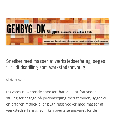
Genbyg Bloggen – inspiration, info og tips &
Genbyg Bloggen – inspiration, info og tips & tricks
Videre
tricks
til
indhold
Snedker med masser af værkstedserfaring, søges
til fuldtidsstilling som værkstedsanvarlig
Skriv et svar
Da vores nuværende snedker, har valgt at fratræde sin
stilling for at tage på jordomsejling med familien, søger vi
en erfaren møbel- eller bygningssnedker med masser af
værkstedserfaring, som kan overtage ansvaret for de