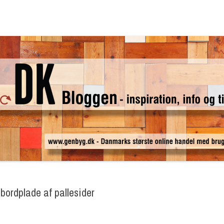
on, info og tips & tricks
Videre
til
indhold
bordplade af pallesider