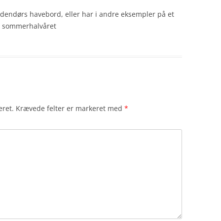
endørs havebord, eller har i andre eksempler på et
le sommerhalvåret
eret.
Krævede felter er markeret med
*