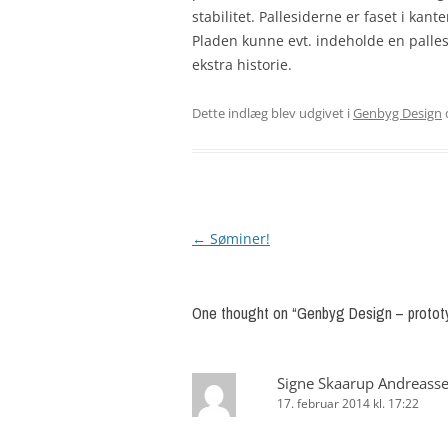
stabilitet. Pallesiderne er faset i kant
Pladen kunne evt. indeholde en palles
ekstra historie.
Dette indlæg blev udgivet i
Genbyg Design
←
Søminer!
Indlægsnavigation
One thought on “
Genbyg Design – prototyp
Signe Skaarup Andreass
17. februar 2014 kl. 17:22