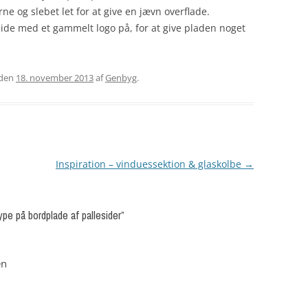
erne og slebet let for at give en jævn overflade.
ide med et gammelt logo på, for at give pladen noget
den
18. november 2013
af
Genbyg
.
Inspiration – vinduessektion & glaskolbe
→
e på bordplade af pallesider
”
en