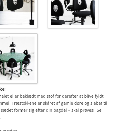
ke:
let eller beklædt med stof for derefter at blive fyldt
mel! Træstokkene er skåret af gamle døre og slebet til
ædet former sig efter din bagdel – skal prøves!: Se
.