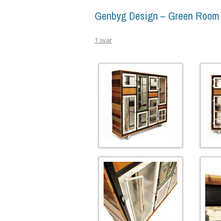
Genbyg Design – Green Room 
1 svar