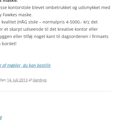
s maske:
isse kontorstole blevet ombetrukket og udsmykket med
uy Fawkes maske.
 kvalitet (HÅG stole – normalpris 4-5000,- kr); det
er et skarpt udseende til det kreative kontor eller
ggen eller tilføj noget kant til dagsordenen i firmaets
 bordet!
 af møbler, du kan bestille
den
14. juli 2013
af
Genbyg
.
r