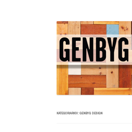
Genbyg Bloggen – inspiration, info og tips & tricks
Genbyg Bloggen – inspirati
KATEGORIARKIV:
GENBYG DESIGN