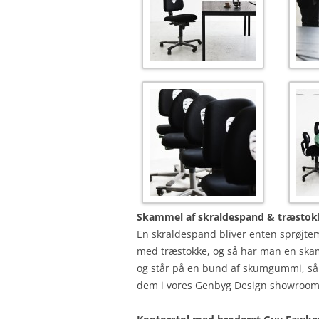
Skammel af skraldespand & træstok
En skraldespand bliver enten sprøjtema
med træstokke, og så har man en skam
og står på en bund af skumgummi, så s
dem i vores Genbyg Design showroom