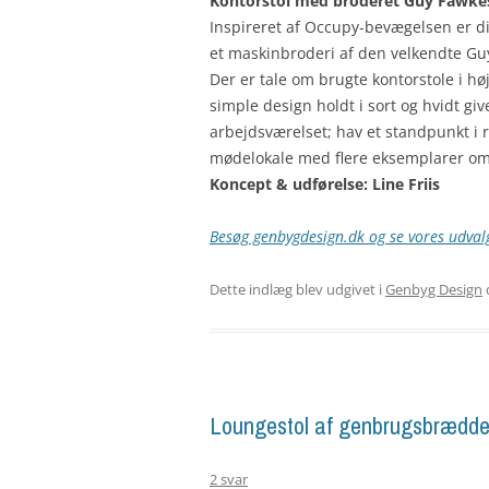
Kontorstol med broderet Guy Fawke
Inspireret af Occupy-bevægelsen er d
et maskinbroderi af den velkendte G
Der er tale om brugte kontorstole i høj
simple design holdt i sort og hvidt giv
arbejdsværelset; hav et standpunkt i ry
mødelokale med flere eksemplarer om
Koncept & udførelse: Line Friis
Besøg genbygdesign.dk og se vores udvalg
Dette indlæg blev udgivet i
Genbyg Design
Loungestol af genbrugsbrædde
2 svar